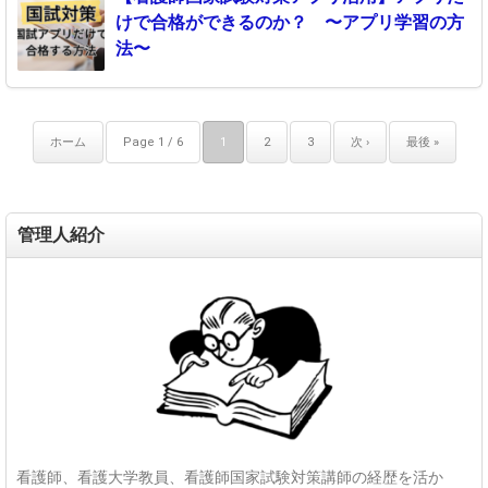
けで合格ができるのか？ 〜アプリ学習の方
法〜
ホーム
Page 1 / 6
1
2
3
次 ›
最後 »
管理人紹介
看護師、看護大学教員、看護師国家試験対策講師の経歴を活か