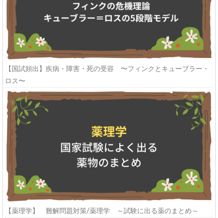
【国試頻出】疾病・障害・死の受容 〜フィンクとキューブラー・
ロス〜
【薬理学】 難解問題対策/薬理学 ～試験に出る薬のまとめ～