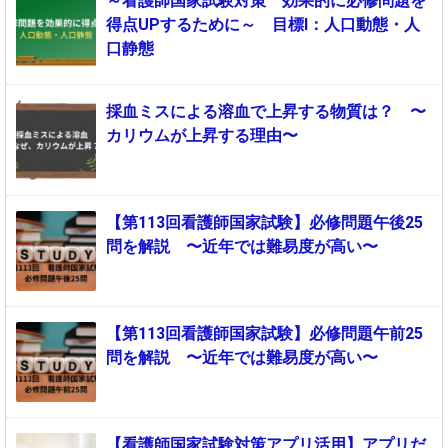
～看護師国家試験対策 効果的に必修問題を
得点UPするために～ 目標Ⅰ：人口動態・人
口静態
採血ミスによる溶血で上昇する物質は？ 〜
カリウムが上昇する理由〜
【第113回看護師国家試験】必修問題午後25
問を解説 〜近年では難易度が高い〜
【第113回看護師国家試験】必修問題午前25
問を解説 〜近年では難易度が高い〜
【看護師国家試験対策アプリ活用】アプリだ