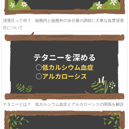
浸透圧って何？ 細胞内と細胞外の水分量の調節に大事な血漿浸透
圧について
テタニーとは？ 低カルシウム血症とアルカローシスの関係を解説