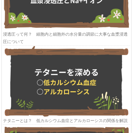
浸透圧って何？ 細胞内と細胞外の水分量の調節に大事な血漿浸透
圧について
テタニーとは？ 低カルシウム血症とアルカローシスの関係を解説