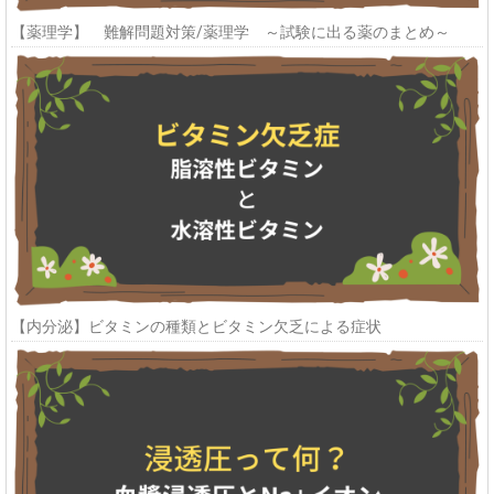
【薬理学】 難解問題対策/薬理学 ～試験に出る薬のまとめ～
【内分泌】ビタミンの種類とビタミン欠乏による症状