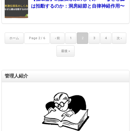
は拍動するのか：洞房結節と自律神経作用〜
ホーム
Page 2 / 6
‹ 前
1
2
3
4
次 ›
最後 »
管理人紹介