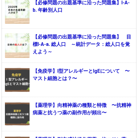
【必修問題の出題基準に沿った問題集】Ⅰ-A-
b. 年齢別人口
【必修問題の出題基準に沿った問題集】 目
標Ⅰ-A-a. 総人口 ～統計データ：総人口を覚
えよう～
【免疫学】Ⅰ型アレルギーとIgEについて 〜
マスト細胞とは？〜
【薬理学】向精神薬の種類と特徴 〜抗精神
病薬と抗うつ薬の副作用が頻出〜