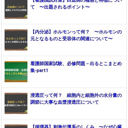
【看護国試対策】白血病の種類と特徴につい
て 〜出題されるポイント〜
【内分泌】ホルモンって何？ 〜ホルモンの
元となるものと受容体の関連について〜
看護師国家試験、必修問題－出るとこまとめ
集-part1
浸透圧って何？ 細胞内と細胞外の水分量の
調節に大事な血漿浸透圧について
【循環器】刺激伝導系のしくみ 〜なぜ心臓