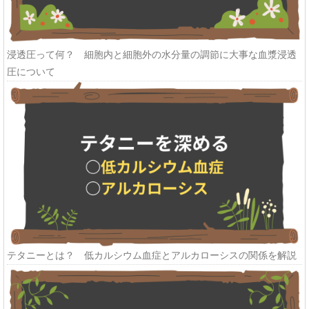
浸透圧って何？ 細胞内と細胞外の水分量の調節に大事な血漿浸透
圧について
テタニーとは？ 低カルシウム血症とアルカローシスの関係を解説