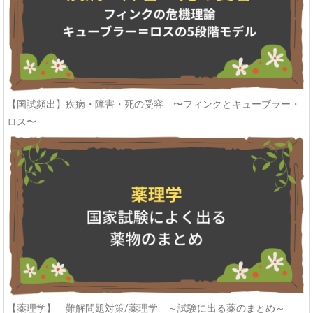
【国試頻出】疾病・障害・死の受容 〜フィンクとキューブラー・
ロス〜
【薬理学】 難解問題対策/薬理学 ～試験に出る薬のまとめ～