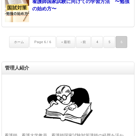
看護師国家試験に向けての学習方法 〜勉強
の始め方〜
ホーム
Page 6 / 6
« 最初
‹ 前
4
5
6
管理人紹介
看護師、看護大学教員、看護師国家試験対策講師の経歴を活か