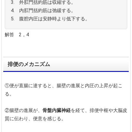
3. 外肛門括約筋は収縮する。
4. 内肛門括約筋は弛緩する。
5. 腹腔内圧は安静時より低下する。
解答 2，4
排便のメカニズム
①便が直腸に達すると、腸壁の進展と内圧の上昇が起こ
る。
②腸壁の進展が、
骨盤内臓神経
を経て、排便中枢や大脳皮
質に伝わり、便意を感じる。