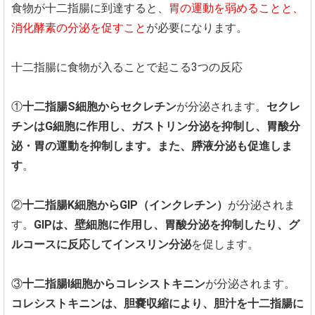
食物が十二指腸に到達すると、
胃の運動を弱めることと、
消化酵素の分泌を促すこと
が必要になります。
十二指腸に食物が入ることで起こる3つの反応
①
十二指腸S細胞からセクレチン
が分泌されます。
セクレ
チンはG細胞に作用し、ガストリン分泌を抑制し、胃酸分
泌・胃の運動を抑制します。また、膵液分泌も促進しま
す
。
②
十二指腸K細胞からGIP（インクレチン）
が分泌されま
す。
GIPは、壁細胞に作用し、胃酸分泌を抑制したり、グ
ルコースに反応してインスリン分泌
を促します。
③
十二指腸I細胞からコレシストキニン
が分泌されます。
コレシストキニンは、胆嚢収縮により、胆汁を十二指腸に