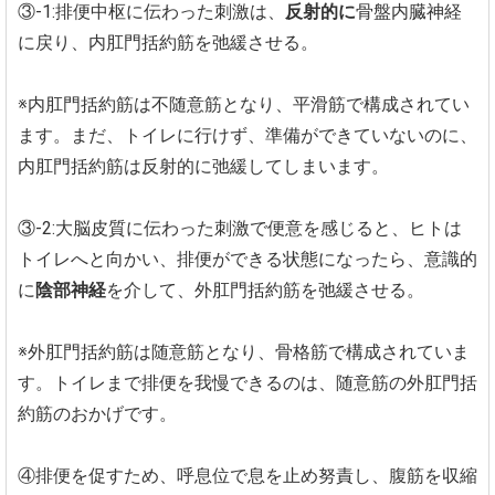
③-1:排便中枢に伝わった刺激は、
反射的に
骨盤内臓神経
に戻り、内肛門括約筋を弛緩させる。
※内肛門括約筋は不随意筋となり、平滑筋で構成されてい
ます。まだ、トイレに行けず、準備ができていないのに、
内肛門括約筋は反射的に弛緩してしまいます。
③-2:大脳皮質に伝わった刺激で便意を感じると、ヒトは
トイレへと向かい、排便ができる状態になったら、意識的
に
陰部神経
を介して、外肛門括約筋を弛緩させる。
※外肛門括約筋は随意筋となり、骨格筋で構成されていま
す。トイレまで排便を我慢できるのは、随意筋の外肛門括
約筋のおかげです。
④排便を促すため、呼息位で息を止め努責し、腹筋を収縮