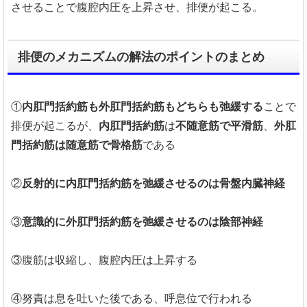
させることで腹腔内圧を上昇させ、排便が起こる。
排便のメカニズムの解法のポイントのまとめ
①
内肛門括約筋も外肛門括約筋もどちらも弛緩する
ことで
排便が起こるが、
内肛門括約筋
は
不随意筋で平滑筋
、
外肛
門括約筋は随意筋で骨格筋
である
②
反射的に内肛門括約筋を弛緩させるのは骨盤内臓神経
③
意識的に外肛門括約筋を弛緩させるのは陰部神経
③腹筋は収縮し、腹腔内圧は上昇する
④努責は息を吐いた後である、呼息位で行われる