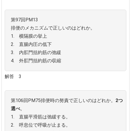
第97回PM13
排便のメカニズムで正しいのはどれか。
1. 横隔膜の挙上
2. 直腸内圧の低下
3. 内肛門括約筋の弛緩
4. 外肛門括約筋の収縮
解答 3
第106回PM75排便時の努責で正しいのはどれか。
2つ
選べ
。
1. 直腸平滑筋は弛緩する。
2. 呼息位で呼吸が止まる。