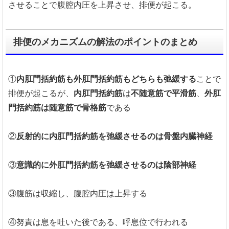
させることで腹腔内圧を上昇させ、排便が起こる。
排便のメカニズムの解法のポイントのまとめ
①
内肛門括約筋も外肛門括約筋もどちらも弛緩する
ことで
排便が起こるが、
内肛門括約筋
は
不随意筋で平滑筋
、
外肛
門括約筋は随意筋で骨格筋
である
②
反射的に内肛門括約筋を弛緩させるのは骨盤内臓神経
③
意識的に外肛門括約筋を弛緩させるのは陰部神経
③腹筋は収縮し、腹腔内圧は上昇する
④努責は息を吐いた後である、呼息位で行われる