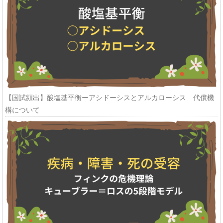
【国試頻出】酸塩基平衡ーアシドーシスとアルカローシス 代償機
構について