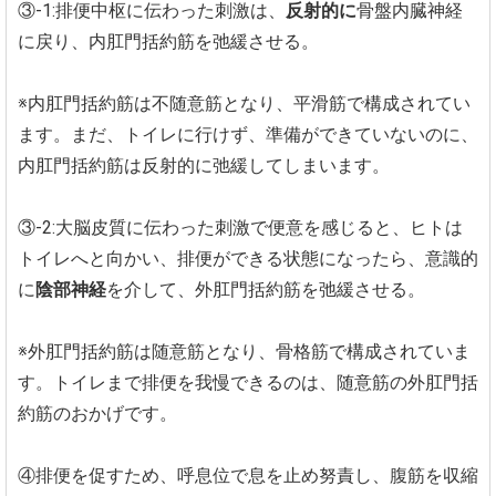
③-1:排便中枢に伝わった刺激は、
反射的に
骨盤内臓神経
に戻り、内肛門括約筋を弛緩させる。
※内肛門括約筋は不随意筋となり、平滑筋で構成されてい
ます。まだ、トイレに行けず、準備ができていないのに、
内肛門括約筋は反射的に弛緩してしまいます。
③-2:大脳皮質に伝わった刺激で便意を感じると、ヒトは
トイレへと向かい、排便ができる状態になったら、意識的
に
陰部神経
を介して、外肛門括約筋を弛緩させる。
※外肛門括約筋は随意筋となり、骨格筋で構成されていま
す。トイレまで排便を我慢できるのは、随意筋の外肛門括
約筋のおかげです。
④排便を促すため、呼息位で息を止め努責し、腹筋を収縮