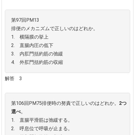
第97回PM13
排便のメカニズムで正しいのはどれか。
1. 横隔膜の挙上
2. 直腸内圧の低下
3. 内肛門括約筋の弛緩
4. 外肛門括約筋の収縮
解答 3
第106回PM75排便時の努責で正しいのはどれか。
2つ
選べ
。
1. 直腸平滑筋は弛緩する。
2. 呼息位で呼吸が止まる。