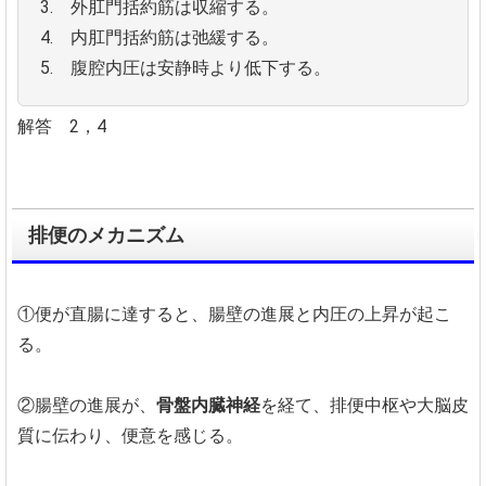
3. 外肛門括約筋は収縮する。
4. 内肛門括約筋は弛緩する。
5. 腹腔内圧は安静時より低下する。
解答 2，4
排便のメカニズム
①便が直腸に達すると、腸壁の進展と内圧の上昇が起こ
る。
②腸壁の進展が、
骨盤内臓神経
を経て、排便中枢や大脳皮
質に伝わり、便意を感じる。