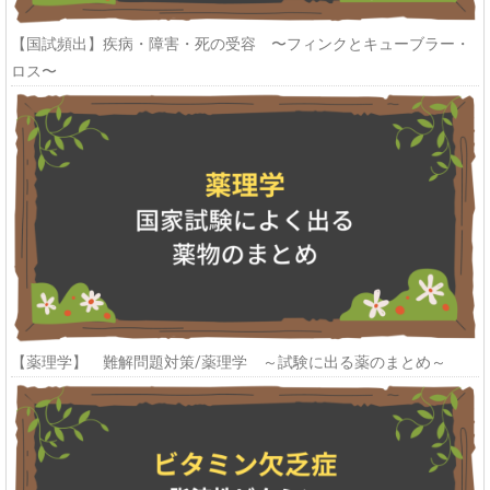
【国試頻出】疾病・障害・死の受容 〜フィンクとキューブラー・
ロス〜
【薬理学】 難解問題対策/薬理学 ～試験に出る薬のまとめ～