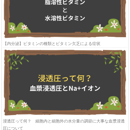
【内分泌】ビタミンの種類とビタミン欠乏による症状
浸透圧って何？ 細胞内と細胞外の水分量の調節に大事な血漿浸透
圧について