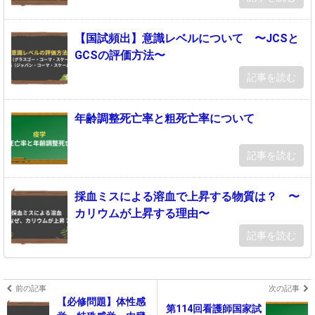
【国試頻出】意識レベルについて 〜JCSと
GCSの評価方法〜
記事を読む
年齢調整死亡率と粗死亡率について
記事を読む
採血ミスによる溶血で上昇する物質は？ 〜
カリウムが上昇する理由〜
記事を読む
前の記事
次の記事
【必修問題】体性感
第114回看護師国家試