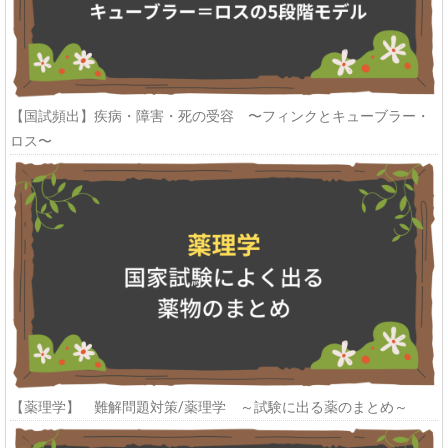
【国試頻出】疾病・障害・死の受容 〜フィンクとキューブラー・
ロス〜
【薬理学】 難解問題対策/薬理学 ～試験に出る薬のまとめ～