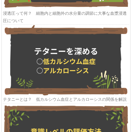
浸透圧って何？ 細胞内と細胞外の水分量の調節に大事な血漿浸透
圧について
テタニーとは？ 低カルシウム血症とアルカローシスの関係を解説