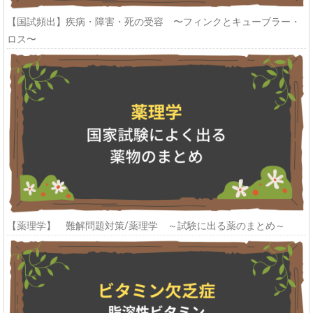
【国試頻出】疾病・障害・死の受容 〜フィンクとキューブラー・
ロス〜
【薬理学】 難解問題対策/薬理学 ～試験に出る薬のまとめ～