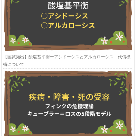
【国試頻出】酸塩基平衡ーアシドーシスとアルカローシス 代償機
構について