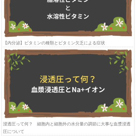
【内分泌】ビタミンの種類とビタミン欠乏による症状
浸透圧って何？ 細胞内と細胞外の水分量の調節に大事な血漿浸透
圧について