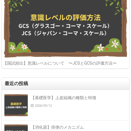
【国試頻出】意識レベルについて 〜JCSとGCSの評価方法〜
最近の投稿
【基礎医学】上皮組織の種類と特徴
2026/05/12
【消化器】排便のメカニズム