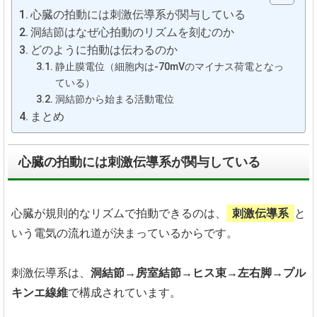
心臓の拍動には刺激伝導系が関与している
洞結節はなぜ心拍動のリズムを刻むのか
どのように拍動は伝わるのか
静止膜電位（細胞内は-70mVのマイナス荷電となっ
ている）
洞結節から始まる活動電位
まとめ
心臓の拍動には刺激伝導系が関与している
心臓が規則的なリズムで拍動できるのは、
刺激伝導系
と
いう電気の流れ道が決まっているからです。
刺激伝導系は、
洞結節→房室結節→ヒス束→左右脚→プル
キンエ線維
で構成されています。