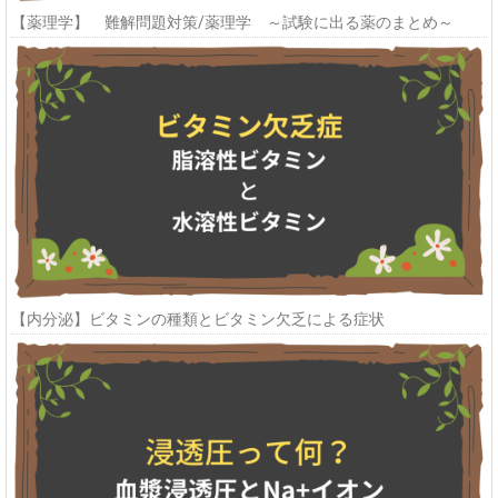
【薬理学】 難解問題対策/薬理学 ～試験に出る薬のまとめ～
【内分泌】ビタミンの種類とビタミン欠乏による症状