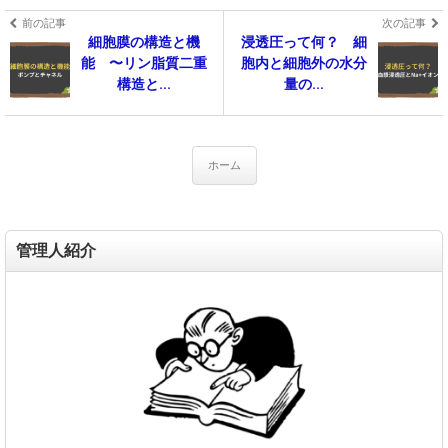
前の記事
次の記事
細胞膜の構造と機
浸透圧って何？ 細
能 〜リン脂質二重
胞内と細胞外の水分
構造と...
量の...
ホーム
管理人紹介