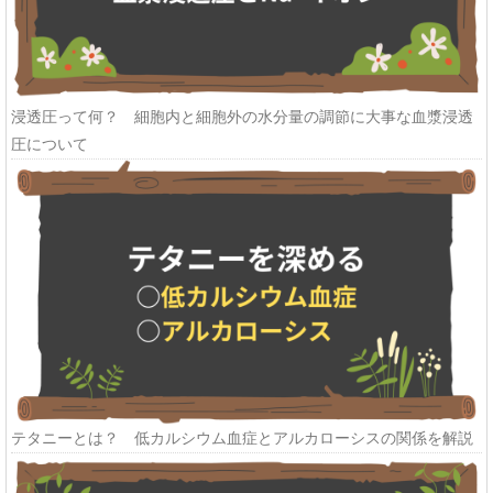
浸透圧って何？ 細胞内と細胞外の水分量の調節に大事な血漿浸透
圧について
テタニーとは？ 低カルシウム血症とアルカローシスの関係を解説