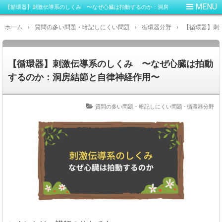
【循環器】刺激伝導系のしくみ 〜なぜ心臓は拍動するのか：洞房
結節と自律神経作用〜
ホーム
›
質問の多い問題・暗記しにくい問題
›
循環器分野
›
【循環器】刺
【循環器】刺激伝導系のしくみ 〜なぜ心臓は拍動
するのか：洞房結節と自律神経作用〜
質問の多い問題・暗記しにくい問題 - 循環器分野